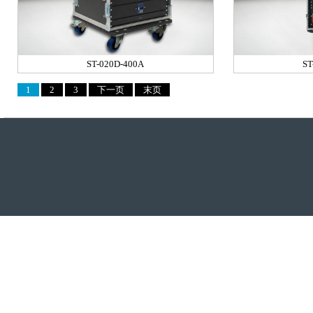
ST-020D-400A
ST
1
2
3
下一页
末页